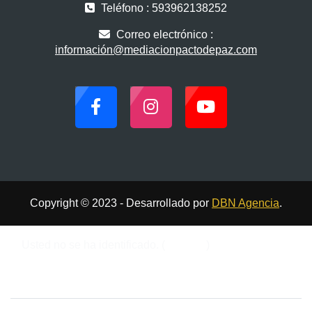
Teléfono : 593962138252
Correo electrónico :
información@mediacionpactodepaz.com
Copyright © 2023 - Desarrollado por
DBN Agencia
.
Usted no se ha identificado. (
Acceder
)
Resumen de retención de datos
Cambiar al tema estándar